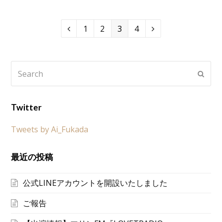
Page
1
Page
2
Page
3
Page
4
Previous
Next
Search
Subm
Twitter
Tweets by Ai_Fukada
最近の投稿
公式LINEアカウントを開設いたしました
ご報告