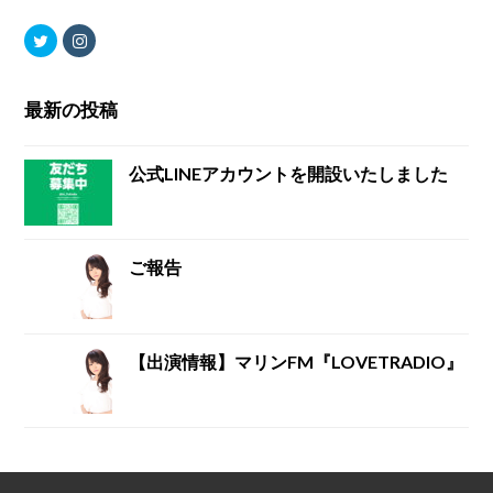
T
I
w
n
i
s
最新の投稿
t
t
t
a
公式LINEアカウントを開設いたしました
e
g
r
r
ご報告
a
m
【出演情報】マリンFM『LOVETRADIO』